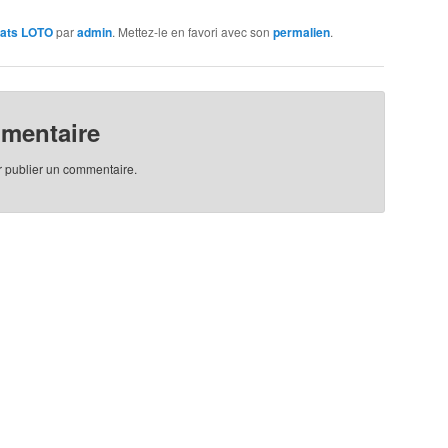
tats LOTO
par
admin
. Mettez-le en favori avec son
permalien
.
mmentaire
 publier un commentaire.