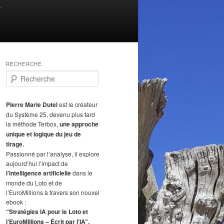
T
RECHERCHE
R
e
c
h
Pierre Marie Dutel
est le créateur
e
du Système 25, devenu plus tard
r
la méthode Terbox,
une approche
c
unique et logique du jeu de
h
tirage.
e
Passionné par l’analyse, il explore
aujourd’hui l’impact de
l’intelligence artificielle
dans le
monde du Loto et de
l’EuroMillions à travers son nouvel
ebook :
“Stratégies IA pour le Loto et
l’EuroMillions – Écrit par l’IA”.