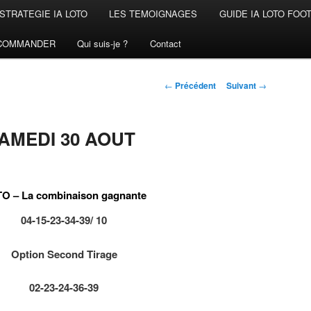
STRATEGIE IA LOTO
LES TEMOIGNAGES
GUIDE IA LOTO FOO
COMMANDER
Qui suis-je ?
Contact
Navigation
←
Précédent
Suivant
→
des
articles
AMEDI 30 AOUT
O – La combinaison gagnante
04-15-23-34-39/ 10
Option Second Tirage
02-23-24-36-39