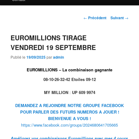
principal
Navigation
←
Précédent
Suivant
→
des
articles
EUROMILLIONS TIRAGE
VENDREDI 19 SEPTEMBRE
Publié le
19/09/2025
par
admin
EUROMILLIONS – La combinaison gagnante
08-10-26-32-42 Etoiles 09-12
MY MILLION
:
UP 609 9974
DEMANDEZ A REJOINDRE NOTRE GROUPE FACEBOOK
POUR PARLER DES FUTURS NUMEROS A JOUER !
BIENVENUE A VOUS !
https://www.facebook.com/groups/2024680641705665
Améliorez vos combinaisons Euromillions avec mes 4 cours