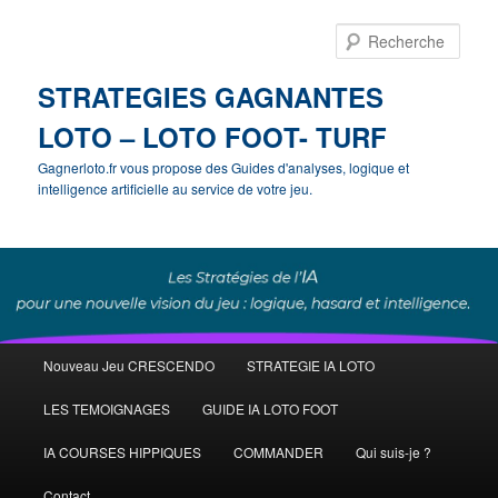
Rech
STRATEGIES GAGNANTES
LOTO – LOTO FOOT- TURF
Gagnerloto.fr vous propose des Guides d'analyses, logique et
intelligence artificielle au service de votre jeu.
Menu
Nouveau Jeu CRESCENDO
STRATEGIE IA LOTO
Aller
principal
LES TEMOIGNAGES
GUIDE IA LOTO FOOT
au
IA COURSES HIPPIQUES
COMMANDER
Qui suis-je ?
contenu
Contact