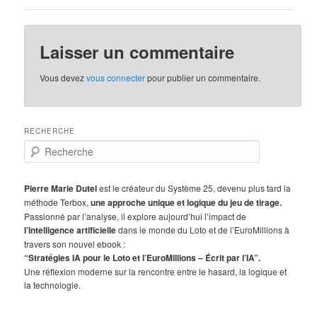
Laisser un commentaire
Vous devez
vous connecter
pour publier un commentaire.
RECHERCHE
R
e
c
h
Pierre Marie Dutel
est le créateur du Système 25, devenu plus tard la
e
méthode Terbox,
une approche unique et logique du jeu de tirage.
r
Passionné par l’analyse, il explore aujourd’hui l’impact de
c
l’intelligence artificielle
dans le monde du Loto et de l’EuroMillions à
h
travers son nouvel ebook :
e
“Stratégies IA pour le Loto et l’EuroMillions – Écrit par l’IA”.
Une réflexion moderne sur la rencontre entre le hasard, la logique et
la technologie.