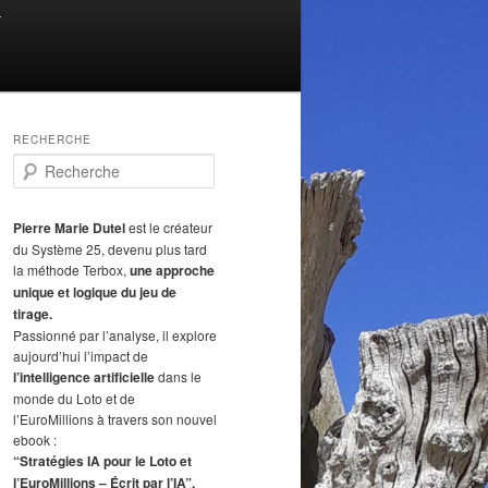
T
RECHERCHE
R
e
c
h
Pierre Marie Dutel
est le créateur
e
du Système 25, devenu plus tard
r
la méthode Terbox,
une approche
c
unique et logique du jeu de
h
tirage.
e
Passionné par l’analyse, il explore
aujourd’hui l’impact de
l’intelligence artificielle
dans le
monde du Loto et de
l’EuroMillions à travers son nouvel
ebook :
“Stratégies IA pour le Loto et
l’EuroMillions – Écrit par l’IA”.