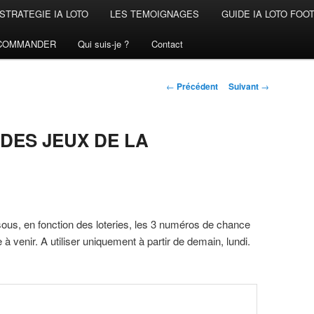
STRATEGIE IA LOTO
LES TEMOIGNAGES
GUIDE IA LOTO FOO
COMMANDER
Qui suis-je ?
Contact
Navigation
←
Précédent
Suivant
→
des
articles
DES JEUX DE LA
sous, en fonction des loteries, les 3 numéros de chance
 à venir. A utiliser uniquement à partir de demain, lundi.