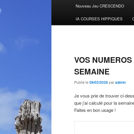
Menu
Nouveau Jeu CRESCENDO
Aller
principal
IA COURSES HIPPIQUES
au
contenu
principal
VOS NUMEROS 
SEMAINE
Publié le
08/02/2026
par
admin
Je vous prie de trouver ci-des
que j’ai calculé pour la semaine
Faites en bon usage !