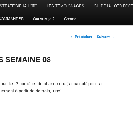
STRATEGIE IA LOTO
LES TEMOIGNAGES
GUIDE IA LOTO FOO
COMMANDER
Qui suis-je ?
Contact
Navigation
←
Précédent
Suivant
→
des
articles
S SEMAINE 08
sous les 3 numéros de chance que j’ai calculé pour la
quement à partir de demain, lundi.