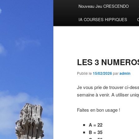
Menu
Nouveau Jeu CRESCENDO
Aller
principal
IA COURSES HIPPIQUES
au
contenu
principal
LES 3 NUMERO
Publié le
15/02/2026
par
admin
Je vous prie de trouver ci-des
semaine à venir. A utiliser uni
Faites en bon usage !
A = 22
B = 35