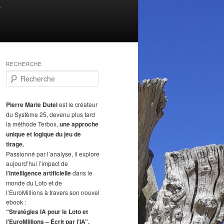
T
RECHERCHE
R
e
c
h
Pierre Marie Dutel
est le créateur
e
du Système 25, devenu plus tard
r
la méthode Terbox,
une approche
c
unique et logique du jeu de
h
tirage.
e
Passionné par l’analyse, il explore
aujourd’hui l’impact de
l’intelligence artificielle
dans le
monde du Loto et de
l’EuroMillions à travers son nouvel
ebook :
“Stratégies IA pour le Loto et
l’EuroMillions – Écrit par l’IA”.