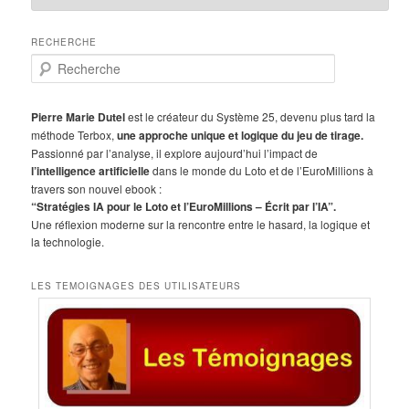
RECHERCHE
R
e
c
h
Pierre Marie Dutel
est le créateur du Système 25, devenu plus tard la
e
méthode Terbox,
une approche unique et logique du jeu de tirage.
r
Passionné par l’analyse, il explore aujourd’hui l’impact de
c
l’intelligence artificielle
dans le monde du Loto et de l’EuroMillions à
h
travers son nouvel ebook :
e
“Stratégies IA pour le Loto et l’EuroMillions – Écrit par l’IA”.
Une réflexion moderne sur la rencontre entre le hasard, la logique et
la technologie.
LES TEMOIGNAGES DES UTILISATEURS