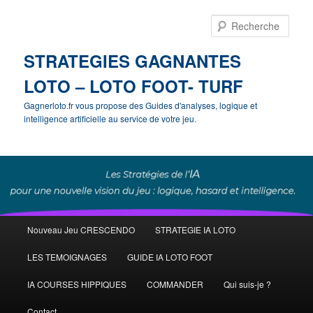
Rech
STRATEGIES GAGNANTES
LOTO – LOTO FOOT- TURF
Gagnerloto.fr vous propose des Guides d'analyses, logique et
intelligence artificielle au service de votre jeu.
Menu
Nouveau Jeu CRESCENDO
STRATEGIE IA LOTO
Aller
principal
LES TEMOIGNAGES
GUIDE IA LOTO FOOT
au
IA COURSES HIPPIQUES
COMMANDER
Qui suis-je ?
contenu
Contact