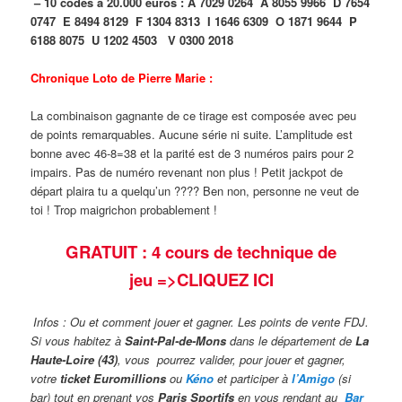
– 10 codes à 20.000 euros :
A 7029 0264
A 8055 9966
D 7654
0747
E 8494 8129
F 1304 8313
I 1646 6309
O 1871 9644
P
6188 8075
U 1202 4503
V 0300 2018
Chronique Loto de Pierre Marie :
La combinaison gagnante de ce tirage est composée avec peu
de points remarquables. Aucune série ni suite. L’amplitude est
bonne avec 46-8=38 et la parité est de 3 numéros pairs pour 2
impairs. Pas de numéro revenant non plus ! Petit jackpot de
départ plaira tu a quelqu’un ???? Ben non, personne ne veut de
toi ! Trop maigrichon probablement !
GRATUIT : 4 cours de technique de
jeu
=>CLIQUEZ ICI
Infos : Ou et comment jouer et gagner. Les points de vente FDJ.
Si vous habitez à
Saint-Pal-de-Mons
dans le département de
La
Haute-Loire (43)
, vous pourrez valider,
pour jouer et gagner,
votre
ticket Euromillions
ou
Kéno
et participer à
l’Amigo
(si
bar) tout en prenant vos
Paris Sportifs
en vous rendant au
Bar