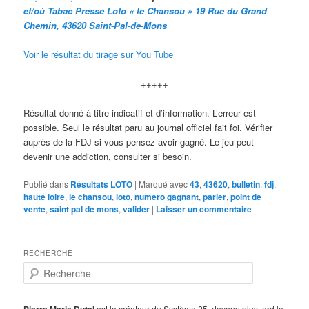
et/où Taba
c Presse Loto « le Chansou » 19 Rue du Grand
Chemin, 43620 Saint-Pal-de-Mons
Voir le résultat du tirage sur You Tube
+++++
Résultat donné à titre indicatif et d’information. L’erreur est
possible. Seul le résultat paru au journal officiel fait foi. Vérifier
auprès de la FDJ si vous pensez avoir gagné. Le jeu peut
devenir une addiction, consulter si besoin.
Publié dans
Résultats LOTO
|
Marqué avec
43
,
43620
,
bulletin
,
fdj
,
haute loire
,
le chansou
,
loto
,
numero gagnant
,
parier
,
point de
vente
,
saint pal de mons
,
valider
|
Laisser un commentaire
RECHERCHE
R
e
c
h
est le créateur du Système 25, devenu plus tard la