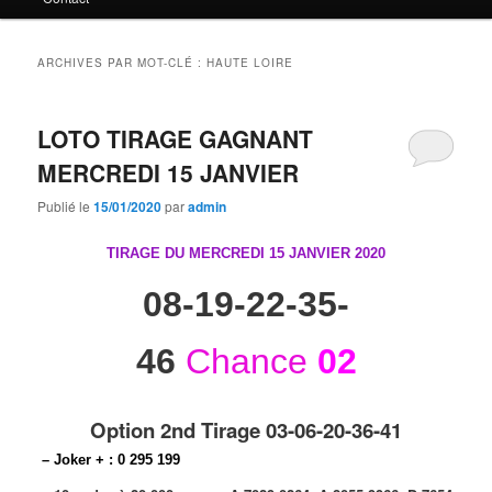
principal
secondaire
ARCHIVES PAR MOT-CLÉ :
HAUTE LOIRE
LOTO TIRAGE GAGNANT
MERCREDI 15 JANVIER
Publié le
15/01/2020
par
admin
TIRAGE DU MERCREDI 15 JANVIER
2020
08-19-22-35-
46
Chance
02
Option 2nd Tirage 03-06-20-36-41
– Joker + : 0 295 199