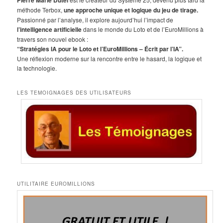
Pierre Marie Dutel
e
méthode Terbox,
une approche unique et logique du jeu de tirage.
r
Passionné par l’analyse, il explore aujourd’hui l’impact de
c
l’intelligence artificielle
dans le monde du Loto et de l’EuroMillions à
h
travers son nouvel ebook :
e
“Stratégies IA pour le Loto et l’EuroMillions – Écrit par l’IA”.
Une réflexion moderne sur la rencontre entre le hasard, la logique et
la technologie.
LES TEMOIGNAGES DES UTILISATEURS
UTILITAIRE EUROMILLIONS