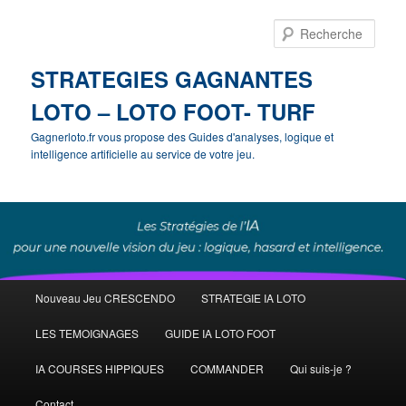
Rech
STRATEGIES GAGNANTES
LOTO – LOTO FOOT- TURF
Gagnerloto.fr vous propose des Guides d'analyses, logique et
intelligence artificielle au service de votre jeu.
Menu
Nouveau Jeu CRESCENDO
STRATEGIE IA LOTO
Aller
Aller
principal
LES TEMOIGNAGES
GUIDE IA LOTO FOOT
au
au
IA COURSES HIPPIQUES
COMMANDER
Qui suis-je ?
contenu
contenu
Contact