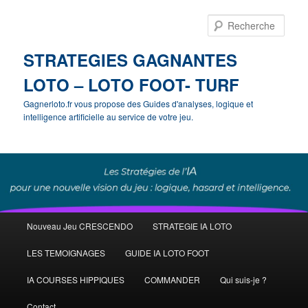
Rech
STRATEGIES GAGNANTES
LOTO – LOTO FOOT- TURF
Gagnerloto.fr vous propose des Guides d'analyses, logique et
intelligence artificielle au service de votre jeu.
Menu
Nouveau Jeu CRESCENDO
STRATEGIE IA LOTO
Aller
Aller
principal
LES TEMOIGNAGES
GUIDE IA LOTO FOOT
au
au
IA COURSES HIPPIQUES
COMMANDER
Qui suis-je ?
contenu
contenu
Contact