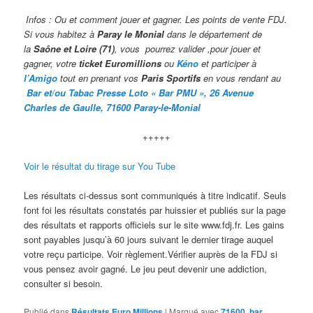
Infos : Ou et comment jouer et gagner. Les points de vente FDJ.
Si vous habitez à
Paray le Monial
dans le département de
la
Saône et Loire (71)
, vous pourrez valider ,pour jouer et
gagner, votre
ticket Euromillions
ou
Kéno
et participer à
l’Amigo
tout en prenant vos
Paris Sportifs
en vous rendant au
Bar et/ou Tabac Presse Loto « Bar PMU », 26 Avenue
Charles de Gaulle, 71600 Paray-le-Monial
+++++
Voir le résultat du tirage sur You Tube
Les résultats ci-dessus sont communiqués à titre indicatif. Seuls
font foi les résultats constatés par huissier et publiés sur la page
des résultats et rapports officiels sur le site www.fdj.fr. Les gains
sont payables jusqu’à 60 jours suivant le dernier tirage auquel
votre reçu participe. Voir règlement.Vérifier auprès de la FDJ si
vous pensez avoir gagné. Le jeu peut devenir une addiction,
consulter si besoin.
Publié dans
Résultats Euro Millions
|
Marqué avec
71600
,
bar
,