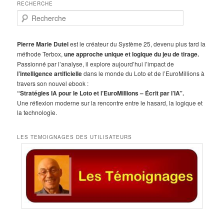
RECHERCHE
R
e
c
h
Pierre Marie Dutel
est le créateur du Système 25, devenu plus tard la
e
méthode Terbox,
une approche unique et logique du jeu de tirage.
r
Passionné par l’analyse, il explore aujourd’hui l’impact de
c
l’intelligence artificielle
dans le monde du Loto et de l’EuroMillions à
h
travers son nouvel ebook :
e
“Stratégies IA pour le Loto et l’EuroMillions – Écrit par l’IA”.
Une réflexion moderne sur la rencontre entre le hasard, la logique et
la technologie.
LES TEMOIGNAGES DES UTILISATEURS