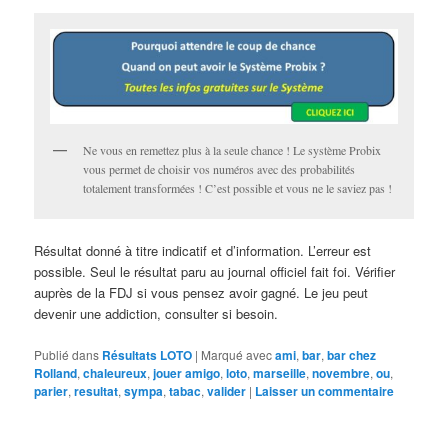
Ne vous en remettez plus à la seule chance ! Le système Probix
vous permet de choisir vos numéros avec des probabilités
totalement transformées ! C’est possible et vous ne le saviez pas !
Résultat donné à titre indicatif et d’information. L’erreur est
possible. Seul le résultat paru au journal officiel fait foi. Vérifier
auprès de la FDJ si vous pensez avoir gagné. Le jeu peut
devenir une addiction, consulter si besoin.
Publié dans
Résultats LOTO
|
Marqué avec
ami
,
bar
,
bar chez
Rolland
,
chaleureux
,
jouer amigo
,
loto
,
marseille
,
novembre
,
ou
,
parier
,
resultat
,
sympa
,
tabac
,
valider
|
Laisser un commentaire