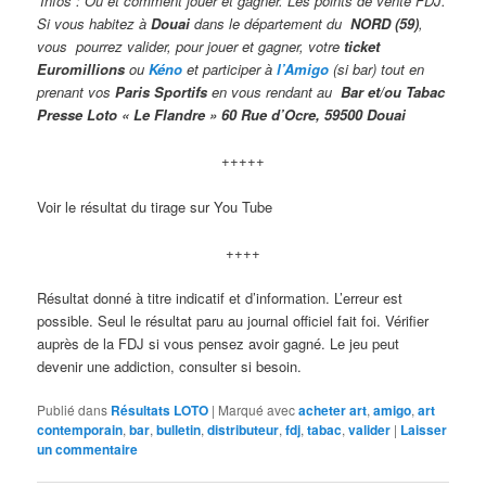
Infos : Ou et comment jouer et gagner. Les points de vente FDJ.
Si vous habitez à
Douai
dans le département du
NORD (59)
,
vous pourrez valider,
pour jouer et gagner, votre
ticket
Euromillions
ou
Kéno
et participer à
l’Amigo
(si bar) tout en
prenant vos
Paris Sportifs
en vous rendant au
Bar et/ou Taba
c
Presse Loto « Le Flandre » 60 Rue d’Ocre, 59500 Douai
+++++
Voir le résultat du tirage sur You Tube
++++
Résultat donné à titre indicatif et d’information. L’erreur est
possible. Seul le résultat paru au journal officiel fait foi. Vérifier
auprès de la FDJ si vous pensez avoir gagné. Le jeu peut
devenir une addiction, consulter si besoin.
Publié dans
Résultats LOTO
|
Marqué avec
acheter art
,
amigo
,
art
contemporain
,
bar
,
bulletin
,
distributeur
,
fdj
,
tabac
,
valider
|
Laisser
un commentaire