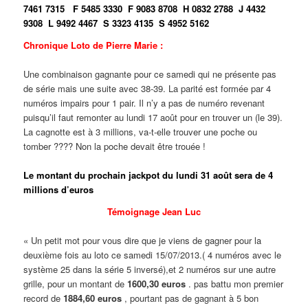
7461 7315
F 5485 3330
F 9083 8708
H 0832 2788
J 4432
9308
L 9492 4467
S 3323 4135
S 4952 5162
Chronique Loto de Pierre Marie :
Une combinaison gagnante pour ce samedi qui ne présente pas
de série mais une suite avec 38-39. La parité est formée par 4
numéros impairs pour 1 pair. Il n’y a pas de numéro revenant
puisqu’il faut remonter au lundi 17 août pour en trouver un (le 39).
La cagnotte est à 3 millions, va-t-elle trouver une poche ou
tomber ???? Non la poche devait être trouée !
Le montant du prochain jackpot du lundi 31 août sera de 4
millions d’euros
Témoignage Jean Luc
« Un petit mot pour vous dire que je viens de gagner pour la
deuxième fois au loto ce samedi 15/07/2013.( 4 numéros avec le
système 25 dans la série 5 inversé),et 2 numéros sur une autre
grille, pour un montant de
1600,30 euros
. pas battu mon premier
record de
1884,60 euros
, pourtant pas de gagnant à 5 bon