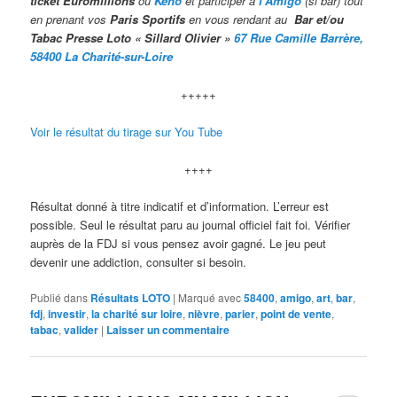
ticket Euromillions
ou
Kéno
et participer à
l’Amigo
(si bar) tout
en prenant vos
Paris Sportifs
en vous rendant au
Bar et/ou
Taba
c Presse Loto « Sillard Olivier »
67 Rue Camille Barrère,
58400 La Charité-sur-Loire
+++++
Voir le résultat du tirage sur You Tube
++++
Résultat donné à titre indicatif et d’information. L’erreur est
possible. Seul le résultat paru au journal officiel fait foi. Vérifier
auprès de la FDJ si vous pensez avoir gagné. Le jeu peut
devenir une addiction, consulter si besoin.
Publié dans
Résultats LOTO
|
Marqué avec
58400
,
amigo
,
art
,
bar
,
fdj
,
investir
,
la charité sur loire
,
nièvre
,
parier
,
point de vente
,
tabac
,
valider
|
Laisser un commentaire