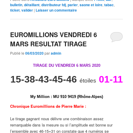
bulletin
,
détaillant
,
distributeur fdj
,
parier
,
saone et loire
,
tabac
,
ticket
,
valider
|
Laisser un commentaire
EUROMILLIONS VENDREDI 6
MARS RESULTAT TIRAGE
Publié le
06/03/2020
par
admin
TIRAGE DU VENDREDI 6 MARS 2020
15-38-43-45-46
01-11
étoiles
My Million
:
M
U
9
1
0
9
4
1
9 (Rhône-Alpes)
Chronique Euromillions de Pierre Marie :
Le tirage gagnant nous délivre une combinaison assez
remarquable dans la mesure ou si l’amplitude est bonne sur
l’ensemble avec 46-15=31 on constate que 4 numéros se