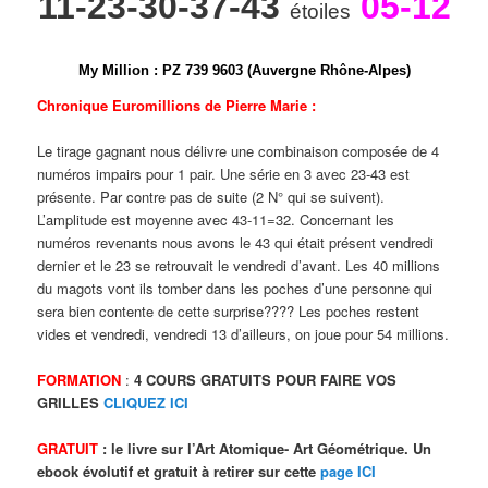
11-23-30-37-43
05-12
étoiles
My Million
:
P
Z
7
3
9
9
6
0
3 (Auvergne Rhône-Alpes)
Chronique Euromillions de Pierre Marie :
Le tirage gagnant nous délivre une combinaison composée de 4
numéros impairs pour 1 pair. Une série en 3 avec 23-43 est
présente. Par contre pas de suite (2 N° qui se suivent).
L’amplitude est moyenne avec 43-11=32. Concernant les
numéros revenants nous avons le 43 qui était présent vendredi
dernier et le 23 se retrouvait le vendredi d’avant. Les 40 millions
du magots vont ils tomber dans les poches d’une personne qui
sera bien contente de cette surprise???? Les poches restent
vides et vendredi, vendredi 13 d’ailleurs, on joue pour 54 millions.
FORMATION
:
4 COURS GRATUITS POUR FAIRE VOS
GRILLES
CLIQUEZ ICI
GRATUIT
: le livre sur l’Art Atomique- Art
Géométrique. Un
ebook évolutif et gratuit à retirer sur cette
page ICI