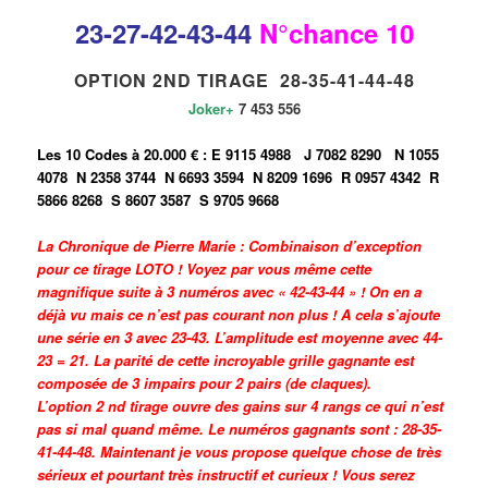
23-27
-42-43-44
N°
chance
10
OPTION 2ND TIRAGE 28-35-41-44-48
Joker+
7 453 556
Les 10 Codes à 20.000 € :
E 9115 4988
J 7082 8290
N 1055
4078
N 2358 3744
N 6693 3594
N 8209 1696
R 0957 4342
R
5866 8268
S 8607 3587
S 9705 9668
La Chronique de Pierre Marie : Combinaison d’exception
pour ce tirage LOTO ! Voyez par vous même cette
magnifique suite à 3 numéros avec « 42-43-44 » ! On en a
déjà vu mais ce n’est pas courant non plus ! A cela s’ajoute
une série en 3 avec 23-43. L’amplitude est moyenne avec 44-
23 = 21. La parité de cette incroyable grille gagnante est
composée de 3 impairs pour 2 pairs (de claques).
L’option 2 nd tirage ouvre des gains sur 4 rangs ce qui n’est
pas si mal quand même. Le numéros gagnants sont : 28-35-
41-44-48. Maintenant je vous propose quelque chose de très
sérieux et pourtant très instructif et curieux ! Vous serez