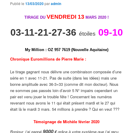
Publié le
13/03/2020
par
admin
VENDREDI 13
TIRAGE DU
MARS 2020 !
03-11-21-27-36
09-10
étoiles
My Million
:
O
Z
9
5
7
7
6
1
9 (Nouvelle Aquitaine)
Chronique Euromillions de Pierre Marie :
Le tirage gagnant nous délivre une combinaison composée d’une
série en 1 avec 11-21. Pas de suite (dans les idées) mais une
bonne amplitude avec 36-3=33 (comme dit mon docteur). Nous
ne sommes pas passés loin d’avoir 5 N° impairs cependant un
pair est venu jouer le trouble fête ! Concernant les numéros
revenant nous avons le 11 qui était présent mardi et le 27 qui
était là le mardi 3 mars. 54 millions à prendre ? Qui en veut ???
Témoignage
de Michèle février 2020
9000
Bonjour, j’ai gagné
€
grâce à votre système que j’ai reçu