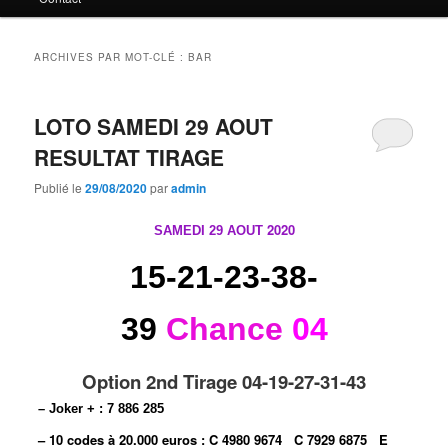
principal
secondaire
ARCHIVES PAR MOT-CLÉ :
BAR
LOTO SAMEDI 29 AOUT
RESULTAT TIRAGE
Publié le
29/08/2020
par
admin
2020
SAMEDI 29 AOUT
15-21-23-38-
39
Chance
04
Option 2nd Tirage 04-19-27-31-43
– Joker + : 7 886 285
– 10 codes à 20.000 euros :
C 4980 9674
C 7929 6875
E