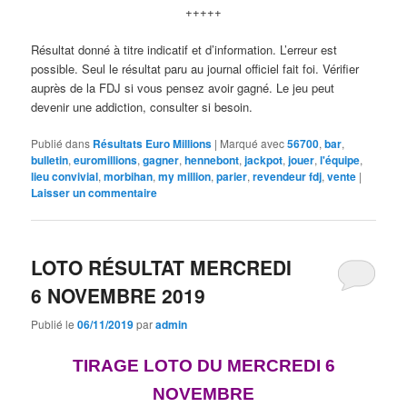
+++++
Résultat donné à titre indicatif et d’information. L’erreur est
possible. Seul le résultat paru au journal officiel fait foi. Vérifier
auprès de la FDJ si vous pensez avoir gagné. Le jeu peut
devenir une addiction, consulter si besoin.
Publié dans
Résultats Euro Millions
|
Marqué avec
56700
,
bar
,
bulletin
,
euromillions
,
gagner
,
hennebont
,
jackpot
,
jouer
,
l'équipe
,
lieu convivial
,
morbihan
,
my million
,
parier
,
revendeur fdj
,
vente
|
Laisser un commentaire
LOTO RÉSULTAT MERCREDI
6 NOVEMBRE 2019
Publié le
06/11/2019
par
admin
TIRAGE LOTO DU MERCREDI 6
NOVEMBRE