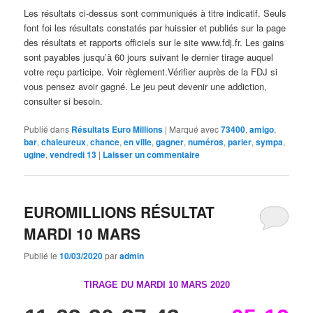
Les résultats ci-dessus sont communiqués à titre indicatif. Seuls
font foi les résultats constatés par huissier et publiés sur la page
des résultats et rapports officiels sur le site www.fdj.fr. Les gains
sont payables jusqu’à 60 jours suivant le dernier tirage auquel
votre reçu participe. Voir règlement.Vérifier auprès de la FDJ si
vous pensez avoir gagné. Le jeu peut devenir une addiction,
consulter si besoin.
Publié dans
Résultats Euro Millions
|
Marqué avec
73400
,
amigo
,
bar
,
chaleureux
,
chance
,
en ville
,
gagner
,
numéros
,
parier
,
sympa
,
ugine
,
vendredi 13
|
Laisser un commentaire
EUROMILLIONS RÉSULTAT
MARDI 10 MARS
Publié le
10/03/2020
par
admin
TIRAGE DU MARDI 10 MARS 2020