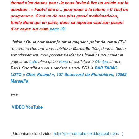
étonné n’en doutez pas ! Je vous invite à lire un article sur la
question ; « Faut-il être c… pour jouer à la loterie » !! Tout un
programme. C’est un de nos plus grand mathématicien,
Emile Borel qui en parle, donc sa réponse vaut son pesant
d’or voyez sur cette
page ICI
Infos : Ou et comment jouer et gagner : point de vente FDJ
Si comme Bernard vous habitez à
Marseille (Var)
dans le 3eme
arrondissement vous pourrez valider vos bulletins pour jouer et
gagner au
Loto
ainsi qu’au
Kéno
et participer à
l’Amigo
et aux
Paris Sportifs
en vous rendant au pdv FDJ le
BAR TABAC
LOTO « Chez Roland », 157 Boulevard de Plombières, 13003
Marseille
+++
VIDEO YouTube
( Graphisme fond vidéo
http://pierredutelremix.blogspot.com/ )