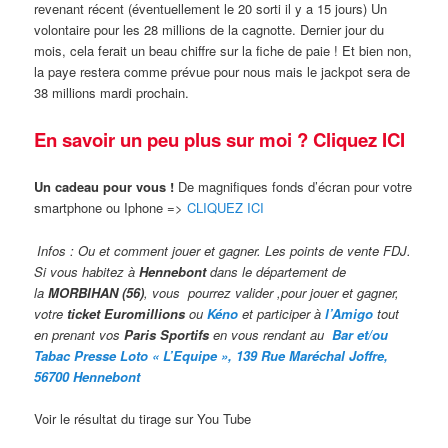
revenant récent (éventuellement le 20 sorti il y a 15 jours) Un
volontaire pour les 28 millions de la cagnotte. Dernier jour du
mois, cela ferait un beau chiffre sur la fiche de paie ! Et bien non,
la paye restera comme prévue pour nous mais le jackpot sera de
38 millions mardi prochain.
En savoir un peu plus sur moi ? Cliquez ICI
Un cadeau pour vous !
De magnifiques fonds d’écran pour votre
smartphone ou Iphone =>
CLIQUEZ ICI
Infos : Ou et comment jouer et gagner. Les points de vente FDJ.
Si vous habitez à
Hennebont
dans le département de
la
MORBIHAN (56)
, vous pourrez valider ,pour jouer et gagner,
votre
ticket Euromillions
ou
Kéno
et participer à
l’Amigo
tout
en prenant vos
Paris Sportifs
en vous rendant au
Bar et/ou
Tabac Presse Loto « L’Equipe », 139 Rue Maréchal Joffre,
56700 Hennebont
Voir le résultat du tirage sur You Tube