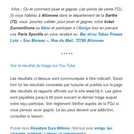
Infos : Ou et comment jouer et gagner. Les points de vente FDJ.
Si vous habitez à
Allonnes
dans le département de la
Sarthe
(72)
, vous pourrez valider ,pour jouer et gagner, votre
ticket
Euromillions
ou
Kéno
et participer à
l’Amigo
tout en prenant
vos
Paris Sportifs
en vous rendant au
Bar et/ou Tabac Presse
Loto « Snc Moreau », Rue du Mail, 72700 Allonnes
+++++
Voir le résultat du tirage sur You Tube
Les résultats ci-dessus sont communiqués à titre indicatif. Seuls
font foi les résultats constatés par huissier et publiés sur la page
des résultats et rapports officiels sur le site www.fdj.fr. Les gains
sont payables jusqu’à 60 jours suivant le dernier tirage auquel
votre reçu participe. Voir règlement.Vérifier auprès de la FDJ si
vous pensez avoir gagné. Le jeu peut devenir une addiction,
consulter si besoin.
Publié dans
Résultats Euro Millions
|
Marqué avec
amigo
,
bar
,
cigarette
,
grattage
|
Laisser un commentaire