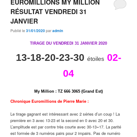
EUROMILLIONS MY MILLION
RÉSULTAT VENDREDI 31
JANVIER
Publié le
31/01/2020
par
admin
TIRAGE DU VENDREDI 31 JANVIER 2020
13-18-20-23-30
02-
étoiles
04
My Million
:
T
Z
6
6
6
3
0
6
5 (Grand Est)
Chronique Euromillions de Pierre Marie :
Le tirage gagnant est intéressant avec 2 séries d’un coup ! La
première en 3 avec 13-23 et la second en 0 avec 20 et 30.
L’amplitude est par contre très courte avec 30-13=17. La parité
est formée de 3 numéros pairs pour 2 impairs. Pas de numéro