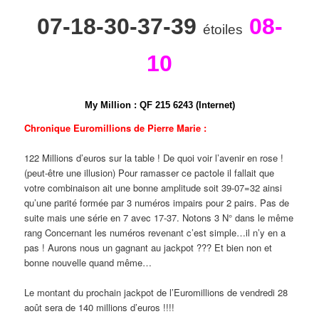
07-18-30-37-39
08-
étoiles
10
My Million
:
Q
F
2
1
5
6
2
4
3 (Internet)
Chronique Euromillions de Pierre Marie :
122 Millions d’euros sur la table ! De quoi voir l’avenir en rose !
(peut-être une illusion) Pour ramasser ce pactole il fallait que
votre combinaison ait une bonne amplitude soit 39-07=32 ainsi
qu’une parité formée par 3 numéros impairs pour 2 pairs. Pas de
suite mais une série en 7 avec 17-37. Notons 3 N° dans le même
rang Concernant les numéros revenant c’est simple…il n’y en a
pas ! Aurons nous un gagnant au jackpot ??? Et bien non et
bonne nouvelle quand même…
Le montant du prochain jackpot de l’Euromillions de vendredi 28
août sera de 140 millions d’euros !!!!