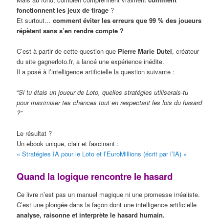
fonctionnent les jeux de tirage
?
Et surtout…
comment éviter les erreurs que 99 % des joueurs
répètent sans s’en rendre compte ?
C’est à partir de cette question que
Pierre Marie Dutel
, créateur
du site gagnerloto.fr, a lancé une expérience inédite.
Il a posé à l’intelligence artificielle la question suivante :
“
Si tu étais un joueur de Loto, quelles stratégies utiliserais-tu
pour maximiser tes chances tout en respectant les lois du hasard
?”
Le résultat ?
Un ebook unique, clair et fascinant :
« Stratégies IA pour le Loto et l’EuroMillions (écrit par l’IA) »
Quand la logique rencontre le hasard
Ce livre n’est pas un manuel magique ni une promesse irréaliste.
C’est une plongée dans la façon dont une intelligence artificielle
analyse, raisonne et interprète le hasard humain.