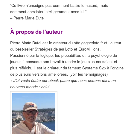
“Ce livre n’enseigne pas comment battre le hasard, mais
comment coexister intelligemment avec lui.”
– Pierre Marie Dutel
À propos de l’auteur
Pierre Marie Dutel est le créateur du site gagnerloto.fr et l’auteur
du best-seller Stratégies de jeu Loto et EuroMillions.
Passionné par la logique, les probabilités et la psychologie du
joueur, il consacre son travail à rendre le jeu plus conscient et
plus réfléchi. Il est le créateur du fameux Système S25 à l’origine
de plusieurs versions améliorées. (voir les témoignages)
« J’ai voulu écrire cet ebook parce que nous entrons dans un
nouveau monde : celui