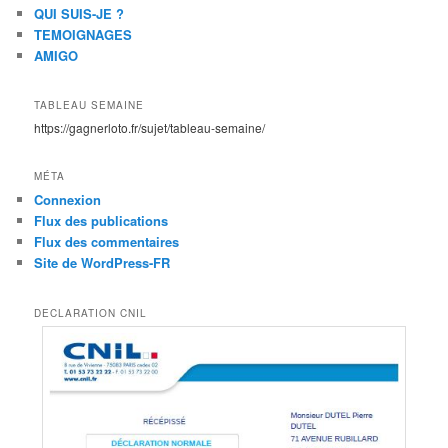
QUI SUIS-JE ?
TEMOIGNAGES
AMIGO
TABLEAU SEMAINE
https://gagnerloto.fr/sujet/tableau-semaine/
MÉTA
Connexion
Flux des publications
Flux des commentaires
Site de WordPress-FR
DECLARATION CNIL