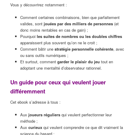
Vous y découvrirez notamment :
Comment certaines combinaisons, bien que parfaitement
valides, sont
jouées par des milliers de personnes
(et
donc moins rentables en cas de gain) ;
Pourquoi
les suites de nombres ou les doubles chiffres
apparaissent plus souvent qu’on ne le croit ;
Comment bâtir une
stratégie personnelle cohérente
, avec
ou sans outils numériques ;
Et surtout, comment
garder le plaisir du jeu
tout en
adoptant une mentalité d’observateur rationnel.
Un guide pour ceux qui veulent jouer
différemment
Cet ebook s’adresse à tous :
Aux
joueurs réguliers
qui veulent perfectionner leur
méthode ;
Aux
curieux
qui veulent comprendre ce que dit vraiment la
science du hasard ;