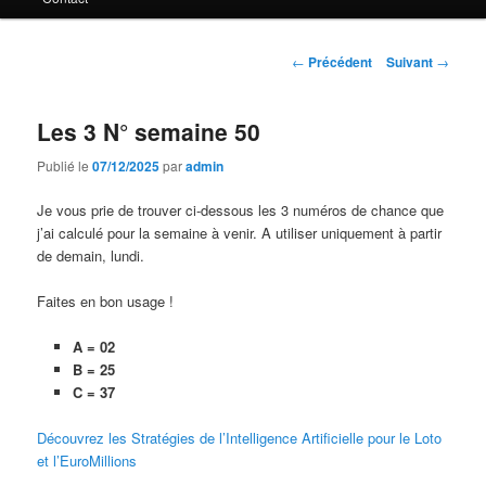
principal
Navigation
←
Précédent
Suivant
→
des
articles
Les 3 N° semaine 50
Publié le
07/12/2025
par
admin
Je vous prie de trouver ci-dessous les 3 numéros de chance que
j’ai calculé pour la semaine à venir. A utiliser uniquement à partir
de demain, lundi.
Faites en bon usage !
A = 02
B = 25
C = 37
Découvrez les Stratégies de l’Intelligence Artificielle pour le Loto
et l’EuroMillions