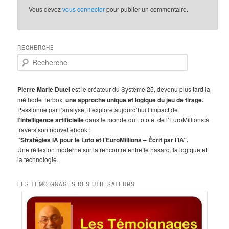
Vous devez
vous connecter
pour publier un commentaire.
RECHERCHE
R
e
c
h
Pierre Marie Dutel
est le créateur du Système 25, devenu plus tard la
e
méthode Terbox,
une approche unique et logique du jeu de tirage.
r
Passionné par l’analyse, il explore aujourd’hui l’impact de
c
l’intelligence artificielle
dans le monde du Loto et de l’EuroMillions à
h
travers son nouvel ebook :
e
“Stratégies IA pour le Loto et l’EuroMillions – Écrit par l’IA”.
Une réflexion moderne sur la rencontre entre le hasard, la logique et
la technologie.
LES TEMOIGNAGES DES UTILISATEURS