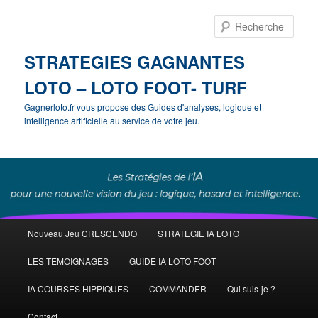
Rech
STRATEGIES GAGNANTES
LOTO – LOTO FOOT- TURF
Gagnerloto.fr vous propose des Guides d'analyses, logique et
intelligence artificielle au service de votre jeu.
Menu
Nouveau Jeu CRESCENDO
STRATEGIE IA LOTO
Aller
principal
LES TEMOIGNAGES
GUIDE IA LOTO FOOT
au
IA COURSES HIPPIQUES
COMMANDER
Qui suis-je ?
contenu
Contact