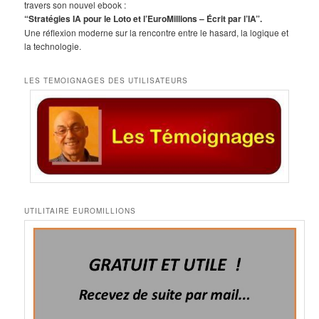
h
travers son nouvel ebook :
e
“Stratégies IA pour le Loto et l’EuroMillions – Écrit par l’IA”.
Une réflexion moderne sur la rencontre entre le hasard, la logique et
la technologie.
LES TEMOIGNAGES DES UTILISATEURS
UTILITAIRE EUROMILLIONS