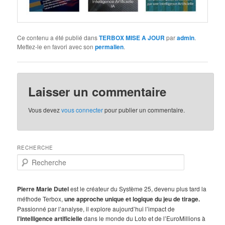
Ce contenu a été publié dans
TERBOX MISE A JOUR
par
admin
.
Mettez-le en favori avec son
permalien
.
Laisser un commentaire
Vous devez
vous connecter
pour publier un commentaire.
RECHERCHE
R
e
c
h
Pierre Marie Dutel
est le créateur du Système 25, devenu plus tard la
e
méthode Terbox,
une approche unique et logique du jeu de tirage.
r
Passionné par l’analyse, il explore aujourd’hui l’impact de
c
l’intelligence artificielle
dans le monde du Loto et de l’EuroMillions à