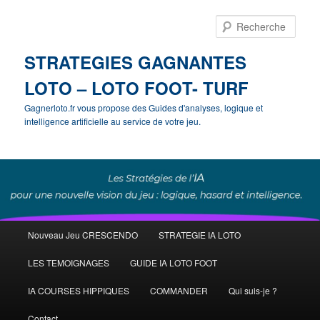
Rech
STRATEGIES GAGNANTES
LOTO – LOTO FOOT- TURF
Gagnerloto.fr vous propose des Guides d'analyses, logique et
intelligence artificielle au service de votre jeu.
Menu
Nouveau Jeu CRESCENDO
STRATEGIE IA LOTO
Aller
principal
LES TEMOIGNAGES
GUIDE IA LOTO FOOT
au
IA COURSES HIPPIQUES
COMMANDER
Qui suis-je ?
contenu
Contact