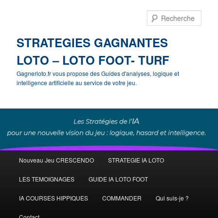
Rech
STRATEGIES GAGNANTES
LOTO – LOTO FOOT- TURF
Gagnerloto.fr vous propose des Guides d'analyses, logique et
intelligence artificielle au service de votre jeu.
Menu
Nouveau Jeu CRESCENDO
STRATEGIE IA LOTO
Aller
principal
LES TEMOIGNAGES
GUIDE IA LOTO FOOT
au
IA COURSES HIPPIQUES
COMMANDER
Qui suis-je ?
contenu
Contact