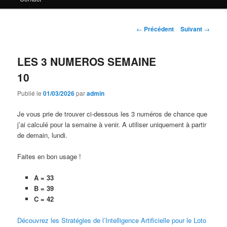
principal
Navigation
←
Précédent
Suivant
→
des
articles
LES 3 NUMEROS SEMAINE
10
Publié le
01/03/2026
par
admin
Je vous prie de trouver ci-dessous les 3 numéros de chance que
j’ai calculé pour la semaine à venir. A utiliser uniquement à partir
de demain, lundi.
Faites en bon usage !
A = 33
B = 39
C = 42
Découvrez les Stratégies de l’Intelligence Artificielle pour le Loto