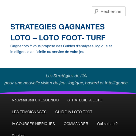
Rech
STRATEGIES GAGNANTES
LOTO – LOTO FOOT- TURF
Gagnerloto.fr vous propose des Guides d'analyses, logique et
intelligence artificielle au service de votre jeu.
Menu
Nouveau Jeu CRESCENDO
STRATEGIE IA LOTO
Aller
principal
LES TEMOIGNAGES
GUIDE IA LOTO FOOT
au
IA COURSES HIPPIQUES
COMMANDER
Qui suis-je ?
contenu
Contact