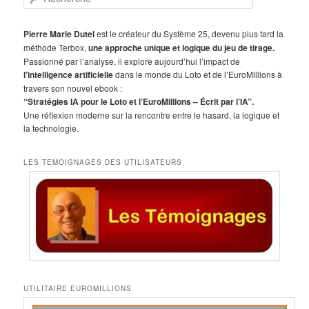
e
c
h
Pierre Marie Dutel
est le créateur du Système 25, devenu plus tard la
e
méthode Terbox,
une approche unique et logique du jeu de tirage.
r
Passionné par l’analyse, il explore aujourd’hui l’impact de
c
l’intelligence artificielle
dans le monde du Loto et de l’EuroMillions à
h
travers son nouvel ebook :
e
“Stratégies IA pour le Loto et l’EuroMillions – Écrit par l’IA”.
Une réflexion moderne sur la rencontre entre le hasard, la logique et
la technologie.
LES TEMOIGNAGES DES UTILISATEURS
UTILITAIRE EUROMILLIONS