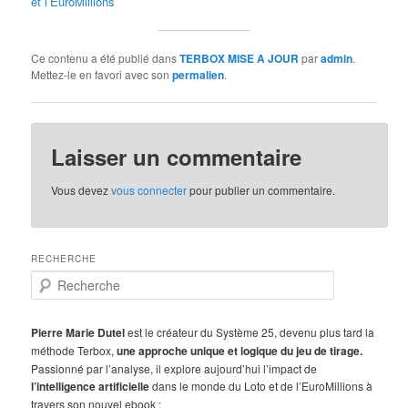
et l’EuroMillions
Ce contenu a été publié dans
TERBOX MISE A JOUR
par
admin
.
Mettez-le en favori avec son
permalien
.
Laisser un commentaire
Vous devez
vous connecter
pour publier un commentaire.
RECHERCHE
R
e
c
h
Pierre Marie Dutel
est le créateur du Système 25, devenu plus tard la
e
méthode Terbox,
une approche unique et logique du jeu de tirage.
r
Passionné par l’analyse, il explore aujourd’hui l’impact de
c
l’intelligence artificielle
dans le monde du Loto et de l’EuroMillions à
h
travers son nouvel ebook :