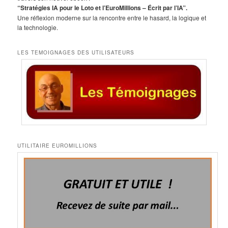
e
“Stratégies IA pour le Loto et l’EuroMillions – Écrit par l’IA”.
Une réflexion moderne sur la rencontre entre le hasard, la logique et
la technologie.
LES TEMOIGNAGES DES UTILISATEURS
UTILITAIRE EUROMILLIONS