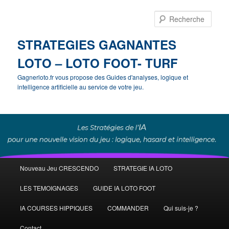
Rech
STRATEGIES GAGNANTES
LOTO – LOTO FOOT- TURF
Gagnerloto.fr vous propose des Guides d'analyses, logique et
intelligence artificielle au service de votre jeu.
Menu
Nouveau Jeu CRESCENDO
STRATEGIE IA LOTO
Aller
principal
LES TEMOIGNAGES
GUIDE IA LOTO FOOT
au
IA COURSES HIPPIQUES
COMMANDER
Qui suis-je ?
contenu
Contact