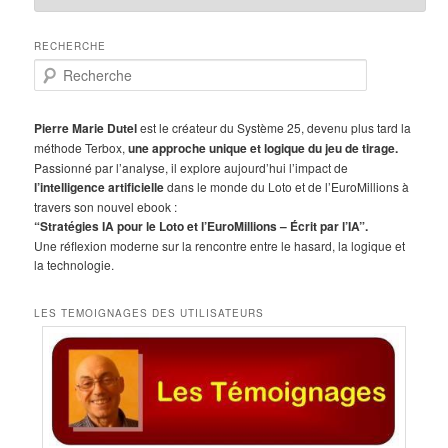
RECHERCHE
R
e
c
h
Pierre Marie Dutel
est le créateur du Système 25, devenu plus tard la
e
méthode Terbox,
une approche unique et logique du jeu de tirage.
r
Passionné par l’analyse, il explore aujourd’hui l’impact de
c
l’intelligence artificielle
dans le monde du Loto et de l’EuroMillions à
h
travers son nouvel ebook :
e
“Stratégies IA pour le Loto et l’EuroMillions – Écrit par l’IA”.
Une réflexion moderne sur la rencontre entre le hasard, la logique et
la technologie.
LES TEMOIGNAGES DES UTILISATEURS