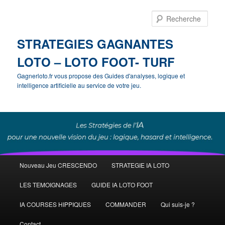
Rech
STRATEGIES GAGNANTES
LOTO – LOTO FOOT- TURF
Gagnerloto.fr vous propose des Guides d'analyses, logique et
intelligence artificielle au service de votre jeu.
Menu
Nouveau Jeu CRESCENDO
STRATEGIE IA LOTO
Aller
principal
LES TEMOIGNAGES
GUIDE IA LOTO FOOT
au
IA COURSES HIPPIQUES
COMMANDER
Qui suis-je ?
contenu
Contact