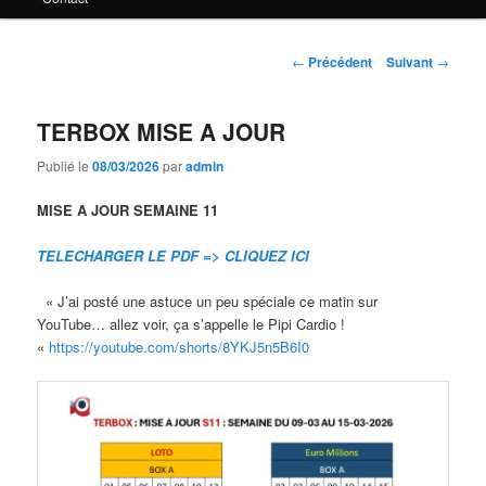
principal
Navigation
←
Précédent
Suivant
→
des
articles
TERBOX MISE A JOUR
Publié le
08/03/2026
par
admin
MISE A JOUR SEMAINE 11
TELECHARGER LE PDF => CLIQUEZ ICI
« J’ai posté une astuce un peu spéciale ce matin sur
YouTube… allez voir, ça s’appelle le Pipi Cardio !
«
https://youtube.com/shorts/8YKJ5n5B6I0