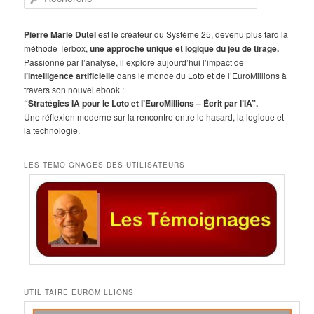
e
c
h
Pierre Marie Dutel
est le créateur du Système 25, devenu plus tard la
e
méthode Terbox,
une approche unique et logique du jeu de tirage.
r
Passionné par l’analyse, il explore aujourd’hui l’impact de
c
l’intelligence artificielle
dans le monde du Loto et de l’EuroMillions à
h
travers son nouvel ebook :
e
“Stratégies IA pour le Loto et l’EuroMillions – Écrit par l’IA”.
Une réflexion moderne sur la rencontre entre le hasard, la logique et
la technologie.
LES TEMOIGNAGES DES UTILISATEURS
UTILITAIRE EUROMILLIONS