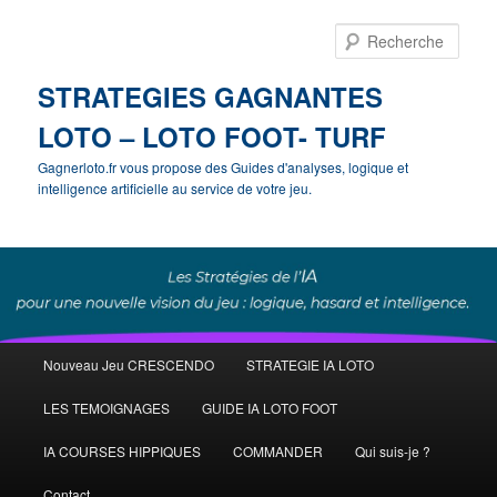
Rech
STRATEGIES GAGNANTES
LOTO – LOTO FOOT- TURF
Gagnerloto.fr vous propose des Guides d'analyses, logique et
intelligence artificielle au service de votre jeu.
Menu
Nouveau Jeu CRESCENDO
STRATEGIE IA LOTO
Aller
principal
LES TEMOIGNAGES
GUIDE IA LOTO FOOT
au
IA COURSES HIPPIQUES
COMMANDER
Qui suis-je ?
contenu
Contact